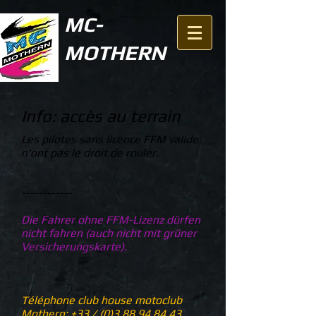
MC-
MOTHERN
Info: accès au terrain
Les pilotes sans licence FFM valide
n'ont pas le droit de rouler.
------------
Die Fahrer ohne FFM-Lizenz dürfen
nicht fahren (auch nicht mit grüner
Versicherungskarte).
Téléphone club house motoclub
Mothern: +33 /
(0)3 88 94 84 43